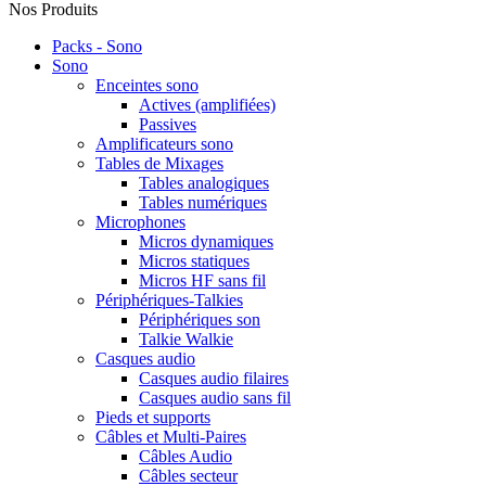
Nos Produits
Packs - Sono
Sono
Enceintes sono
Actives (amplifiées)
Passives
Amplificateurs sono
Tables de Mixages
Tables analogiques
Tables numériques
Microphones
Micros dynamiques
Micros statiques
Micros HF sans fil
Périphériques-Talkies
Périphériques son
Talkie Walkie
Casques audio
Casques audio filaires
Casques audio sans fil
Pieds et supports
Câbles et Multi-Paires
Câbles Audio
Câbles secteur