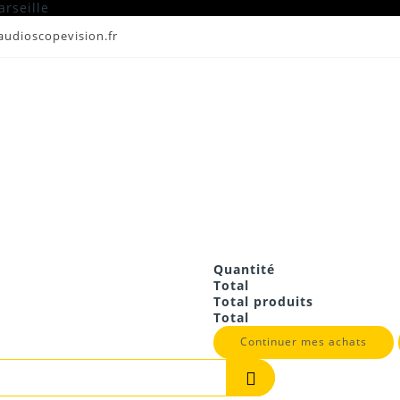
udioscopevision.fr
hériques son
risation Marseille Aix en Provence Aubagne Cassis la Ciot
Quantité
Total
Total produits
Total
Continuer mes achats