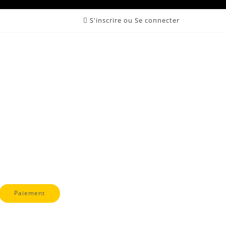
S'inscrire ou Se connecter
at Roquevaire Auriol Allauch Gémenos Fuveau
Location écran géant led Marseille
Paiement