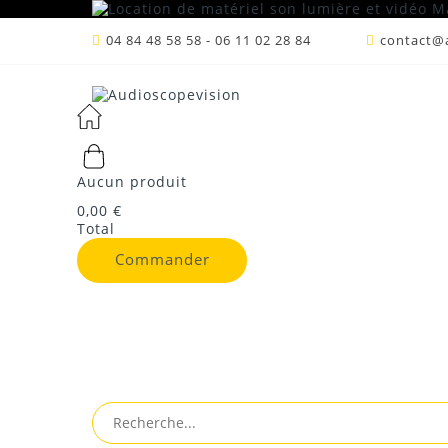
04 84 48 58 58 - 06 11 02 28 84
contact@a
Aucun produit
0,00 €
Accueil
/
Sono
/
Périphériques-Talkies
/
Périp
Total
Commander
Périphériques son
Louer matériel sono hi fi audio magasin sono
Gardanne Trets
PÉRIPHÉRIQUES SON
TRIER PAR
VUE