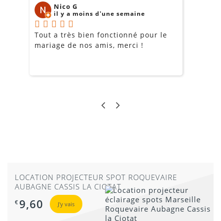
Nico G
il y a moins d'une semaine
Tout a très bien fonctionné pour le
J
mariage de nos amis, merci !
m
m
o
s
c
g
a
LOCATION PROJECTEUR SPOT ROQUEVAIRE
AUBAGNE CASSIS LA CIOTAT
9,60
€
J'y vais