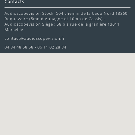
Contacts
Audioscopevision Stock, 504 chemin de la Caou Nord 13360
Roquevaire (5mn d'Aubagne et 10mn de Cassis) -
Audioscopevision Siège : 58 bis rue de la granière 13011
Marseille
contact@audioscopevision.fr
04 84 48 58 58 - 06 11 02 28 84