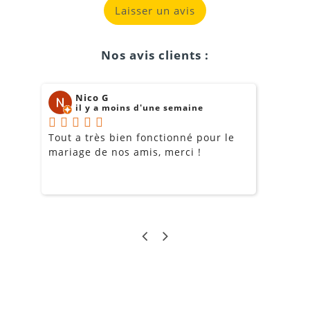
Laisser un avis
Nos avis clients :
Nico G
il y a moins d'une semaine
Tout a très bien fonctionné pour le
J
mariage de nos amis, merci !
m
m
o
s
c
g
a