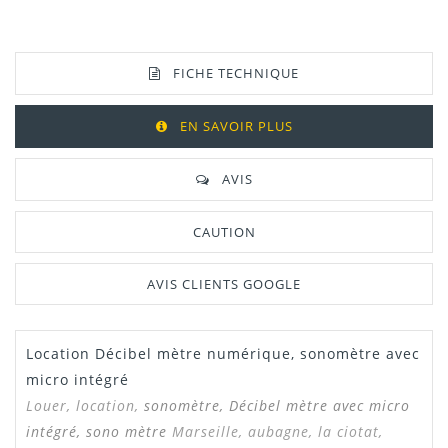
FICHE TECHNIQUE
EN SAVOIR PLUS
AVIS
CAUTION
AVIS CLIENTS GOOGLE
Location Décibel mètre numérique, sonomètre avec
Manuel /
Télécharger Dans L'onglet
Notice
"Téléchargement"
micro intégré
Louer, location,
sonomètre
, Décibel mètre avec micro
intégré, sono mètre
Marseille, aubagne, la ciotat,