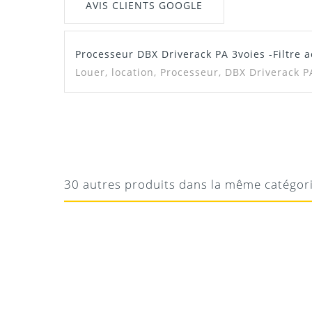
AVIS CLIENTS GOOGLE
Processeur DBX Driverack PA 3voies -Filtre a
Manuel / Notice
Louer, location,
Processeur, DBX Driverack PA, 
Notice DBX Driverack PA
GABRIEL
BON SON
Manuel DBX Driverack PA
Un régal
30 autres produits dans la même catégor
Téléchargement