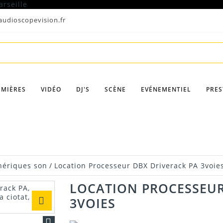
udioscopevision.fr
UMIÈRES
VIDÉO
DJ'S
SCÈNE
EVÉNEMENTIEL
PRES
hériques son
/
Location Processeur DBX Driverack PA 3voie
LOCATION PROCESSEUR
3VOIES