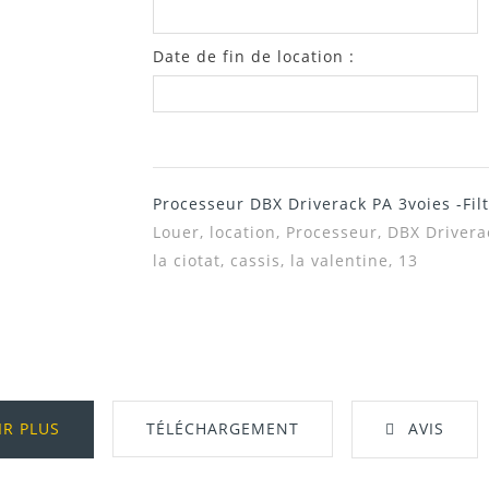
Date de fin de location :
Processeur DBX Driverack PA 3voies -Filt
Louer, location,
Processeur, DBX Driverack
la ciotat, cassis, la valentine, 13
IR PLUS
TÉLÉCHARGEMENT
AVIS