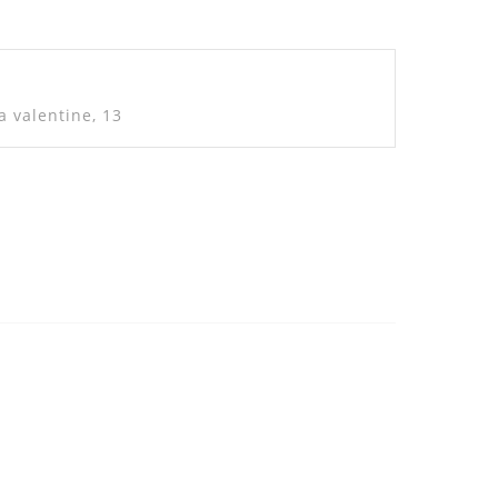
nt"
la valentine, 13