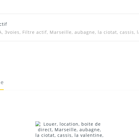
ctif
Télécharger Dans L'onglet "Téléchargeme
3voies, Filtre actif, Marseille, aubagne, la ciotat, cassis, 
ie
19/05/2020
Donnez votre avis !