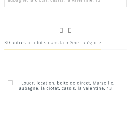
aubagne, la ciotat, cassis, la valentine, 13
Notice Shark-FBQ-100
JEAN
TRÈS PRATIQUE
Manuel Shark-FBQ-100
Pas de problème
30 autres produits dans la même catégorie
Téléchargement
19/05/2020
Donnez votre avis !