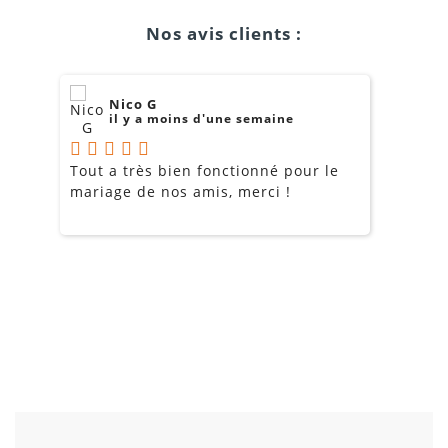
Nos avis clients :
Nico G
il y a moins d'une semaine
Tout a très bien fonctionné pour le
J
mariage de nos amis, merci !
m
m
o
s
c
g
a
LOCATION ÉCRAN GÉANT LED