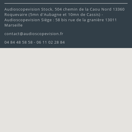
Audioscopevision Stock, 504 chemin de la Caou Nord 13360
Roquevaire (5mn d'Aubagne et 10mn de Cassis) -
Audioscopevision Siège : 58 bis rue de la granière 13011
Marseille
contact@audioscopevision.fr
04 84 48 58 58 - 06 11 02 28 84