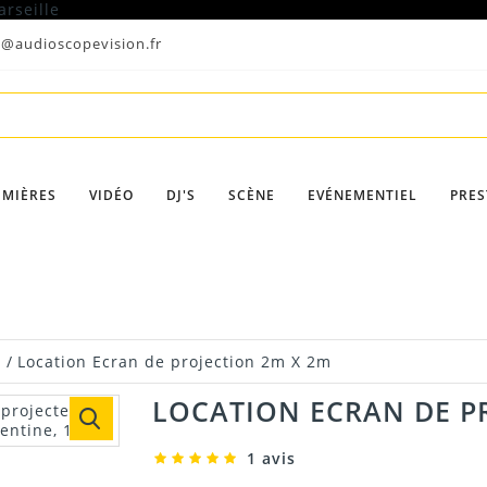
t@audioscopevision.fr
UMIÈRES
VIDÉO
DJ'S
SCÈNE
EVÉNEMENTIEL
PRES
n
/
Location Ecran de projection 2m X 2m
LOCATION ECRAN DE P
1 avis