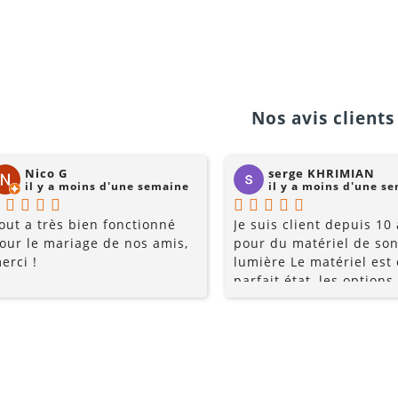
Nos avis clients 
Nico G
serge KHRIMIAN
il y a moins d'une semaine
il y a moins d'une s
out a très bien fonctionné
Je suis client depuis 10
our le mariage de nos amis,
pour du matériel de son
erci !
lumière Le matériel est
parfait état, les options
multiples, et les prix so
raisonnables. Rajoutez 
conseils du pro , le serv
la gentillesse... pourquo
chercher ailleurs? Je
recommande fortement !