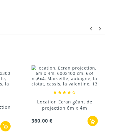
Location Ecran géant de
Lo
ction
projection 6m x 4m
A
360,00 €
2 880