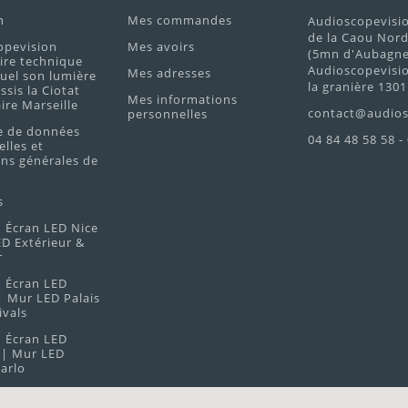
n
Mes commandes
Audioscopevisi
de la Caou Nor
opevision
Mes avoirs
(5mn d'Aubagne 
ire technique
Audioscopevisio
Mes adresses
uel son lumière
la granière 1301
ssis la Ciotat
Mes informations
re Marseille
contact@audios
personnelles
e de données
04 84 48 58 58 -
lles et
ns générales de
s
 Écran LED Nice
D Extérieur &
r
n Écran LED
 Mur LED Palais
ivals
n Écran LED
| Mur LED
arlo