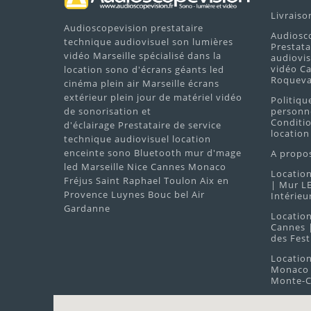
Livraiso
Audioscopevision prestataire
Audiosc
technique audiovisuel son lumières
Prestata
vidéo Marseille spécialisé dans la
audiovis
vidéo Ca
location sono d'écrans géants led
Roquevai
cinéma plein air Marseille écrans
extérieur plein jour de matériel vidéo
Politiqu
de sonorisation et
personne
Conditio
d'éclairage Prestataire de service
location
technique audiovisuel location
enceinte sono Bluetooth mur d'mage
A propo
led Marseille Nice Cannes Monaco
Location
Fréjus Saint Raphael Toulon Aix en
| Mur LE
Provence Luynes Bouc bel Air
Intérieu
Gardanne
Locatio
Cannes |
des Fest
Locatio
Monaco 
Monte-C