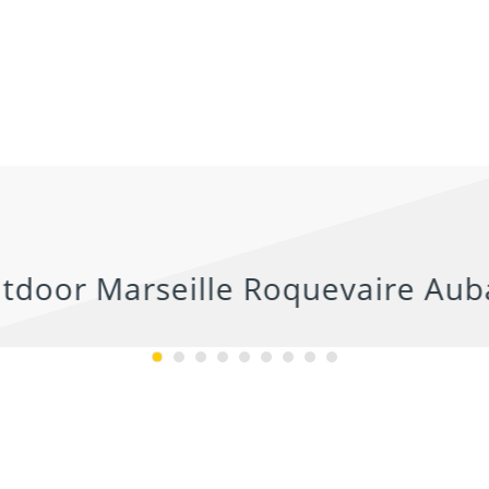
conseils du pro , le serv
la gentillesse... pourquo
chercher ailleurs? Je
recommande fortement !
AIRE