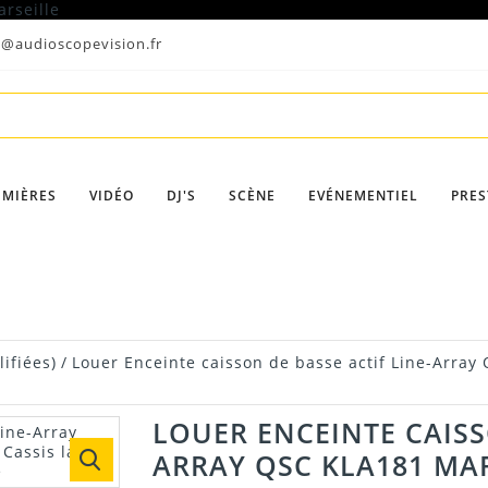
t@audioscopevision.fr
UMIÈRES
VIDÉO
DJ'S
SCÈNE
EVÉNEMENTIEL
PRES
ifiées)
/
Louer Enceinte caisson de basse actif Line-Array
LOUER ENCEINTE CAISS
ARRAY QSC KLA181 MA