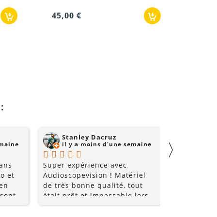
45,00 €
144,00 €
:
Stanley Dacruz
nadji 
〉
emaine
il y a moins d'une semaine
il y a
 ans
Super expérience avec
Super comm
o et
Audioscopevision ! Matériel
de qualité 
 en
de très bonne qualité, tout
 sont
était prêt et impeccable lors
nt très
de la récupération. Équipe
les
accueillante, disponible et