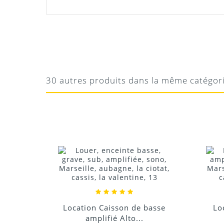
Manuel QSC KLA 181
LUDOVIC
SUPER RENDEMENT
Téléchargement
Caisson ultra efficace avec de très bonnes 
30 autres produits dans la même catégor
Location Caisson de basse
Location Encei
amplifié Alto...
amplifiée S