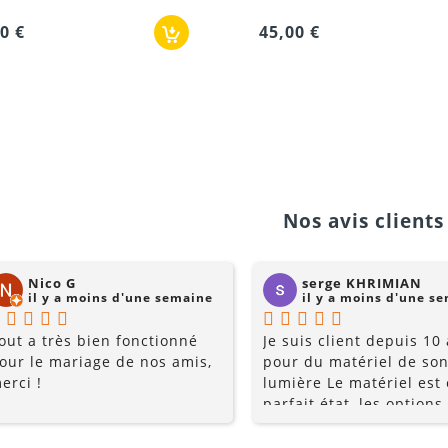
45,00 €
Nos avis clients 
Nico G
serge KHRIMIAN
il y a moins d'une semaine
il y a moins d'une s
out a très bien fonctionné
Je suis client depuis 10
our le mariage de nos amis,
pour du matériel de son
erci !
lumière Le matériel est
parfait état, les options
multiples, et les prix so
raisonnables. Rajoutez 