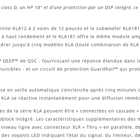
lass D, un HP 18" et d'une protection par un DSP intégré, ce 
einte KLA12 à 2 voies de 12 pouces et le subwoofer KLA1
 à haut rendement et le KLA181 offre le même module amp
gérer jusqu'à cinq modèles KLA (toute combinaison de KLA12
P DEEP™ de QSC - fournissant une réponse étendue dans le
nuisibles - et un circuit de protection GuardRail™ qui pro
se en veille automatique s’enclenche après cinq minutes d'
 KLA se réactive instantanément pour une diffusion imméd
tes de la série KLA peuvent être « connectées en cascade »
oblock intégré. Les caractéristiques supplémentaires des 
iveau ligne avec connecteur XLR « Thru » en parallèle, de
 voyants LED indiquant l’état du signal, du limiteur, de l