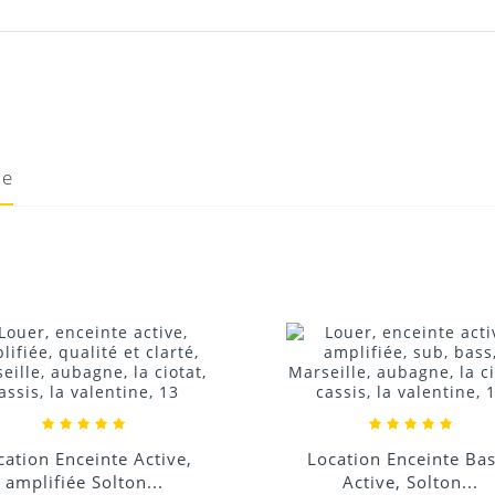
basses
ie
25/11/2021
Donnez votre avis !
nte Active,
Location Enceinte Basse
olton...
Active, Solton...