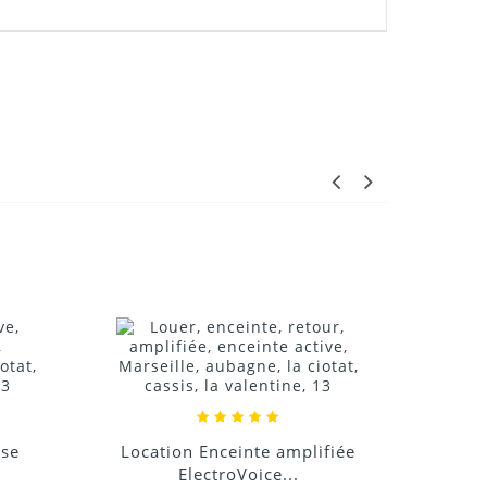
Location Enceinte amplifiée
Location Sys
ElectroVoice...
sonorisation 