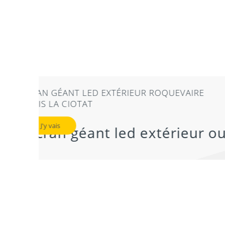
!
LOCATION PROJECTEUR SPOT ROQUEV
AUBAGNE CASSIS LA CIOTAT
9,60
€
J'y vais