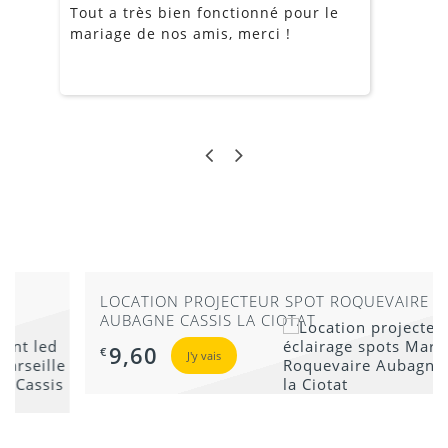
Tout a très bien fonctionné pour le
J
mariage de nos amis, merci !
m
m
o
s
c
g
a
LOCATION PROJECTEUR SPOT ROQUEVAIRE
AUBAGNE CASSIS LA CIOTAT
9,60
€
J'y vais