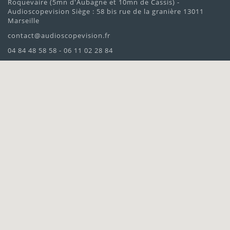
Roquevaire (5mn d'Aubagne et 10mn de Cassis) -
Audioscopevision Siège : 58 bis rue de la granière 13011
Marseille
contact@audioscopevision.fr
04 84 48 58 58 - 06 11 02 28 84