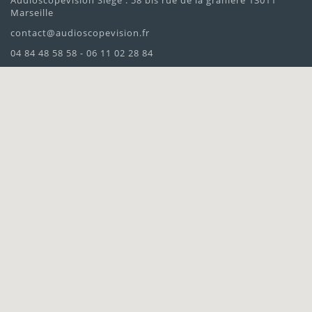
Audioscopevision Siège : 58 bis rue de la granière 13011
Marseille
contact@audioscopevision.fr
04 84 48 58 58 - 06 11 02 28 84