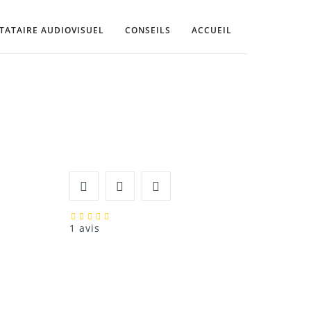
n, Marseille, aubagne, la ciotat, cassis, la
TATAIRE AUDIOVISUEL
CONSEILS
ACCUEIL
1 avis