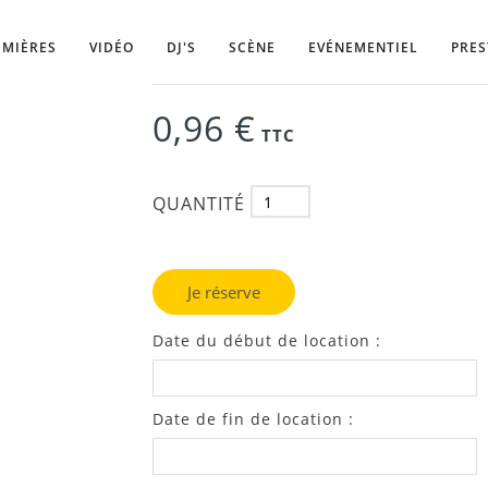
Rechercher
Louer, location, cable secteur, Powerco
valentine, 13
UMIÈRES
VIDÉO
DJ'S
SCÈNE
EVÉNEMENTIEL
PRES
0,96 €
TTC
QUANTITÉ
Je réserve
Date du début de location :
Date de fin de location :