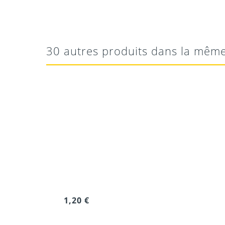
Ok
Ok
Ok
30 autres produits dans la même
10/08/2020
1,20 €