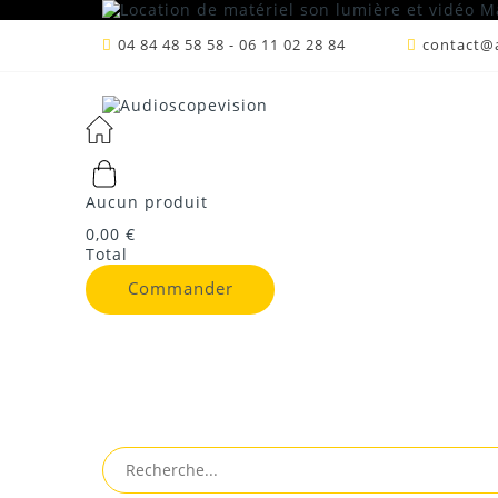
04 84 48 58 58 - 06 11 02 28 84
contact@a
Aucun produit
0,00 €
Accueil
/
Sono
/
Câbles et Multi-Paires
/
Câble
Total
Commander