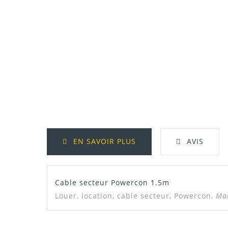
EN SAVOIR PLUS
AVIS
Cable secteur Powercon 1.5m
Louer, location,
cable secteur, Powercon,
Mar