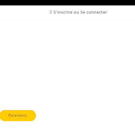
S'inscrire ou Se connecter
POWERCON 1.5M
Paiement
tion de matériel Sono Lumière vidéo écran