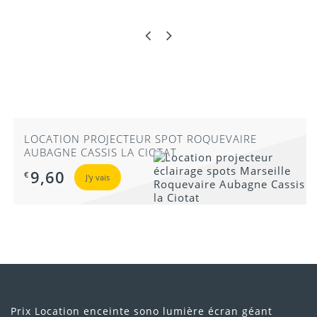
c
g
a
LOCATION PROJECTEUR SPOT ROQUEVAIRE
AUBAGNE CASSIS LA CIOTAT
9,60
€
J'y vais
Prix Location enceinte sono lumière écran géant