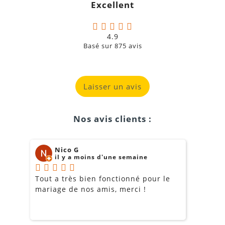
Excellent
4.9
Basé sur
875
avis
Laisser un avis
Nos avis clients :
Nico G
il y a moins d'une semaine
Tout a très bien fonctionné pour le
J
mariage de nos amis, merci !
m
m
o
s