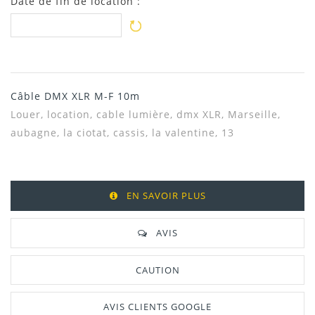
Date de fin de location :
Câble DMX XLR M-F 10m
Louer, location,
cable lumière, dmx XLR, Marseille,
aubagne, la ciotat, cassis, la valentine, 13
EN SAVOIR PLUS
AVIS
CAUTION
AVIS CLIENTS GOOGLE