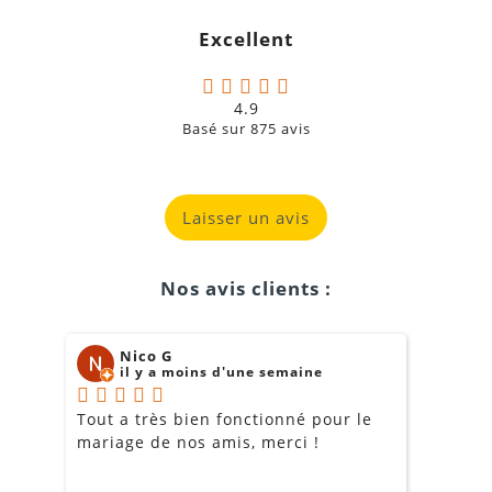
Excellent
4.9
Basé sur
875
avis
Laisser un avis
Nos avis clients :
Nico G
il y a moins d'une semaine
Tout a très bien fonctionné pour le
J
mariage de nos amis, merci !
m
m
o