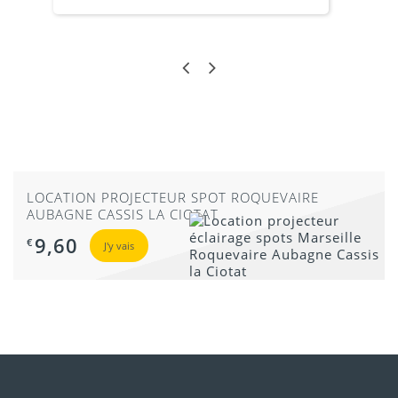
s
c
g
a
LOCATION PROJECTEUR SPOT ROQUEVAIRE
AUBAGNE CASSIS LA CIOTAT
9,60
€
J'y vais