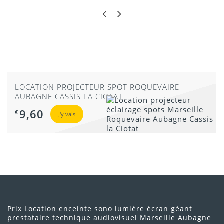
g
a
LOCATION PROJECTEUR SPOT ROQUEVAIRE
AUBAGNE CASSIS LA CIOTAT
9,60
€
J'y vais
Prix Location enceinte sono lumière écran géant
prestataire technique audiovisuel Marseille Aubagne