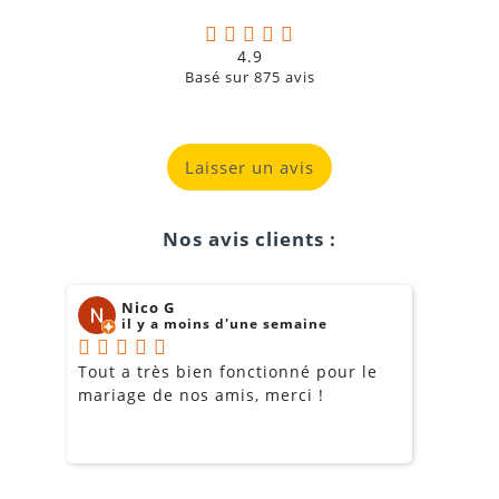
4.9
Basé sur
875
avis
Laisser un avis
Nos avis clients :
Nico G
il y a moins d'une semaine
Tout a très bien fonctionné pour le
J
mariage de nos amis, merci !
m
m
o
s
c