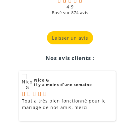
4.9
Basé sur
874
avis
Laisser un avis
Nos avis clients :
Nico G
il y a moins d'une semaine
Tout a très bien fonctionné pour le
J
mariage de nos amis, merci !
m
m
o
s
c