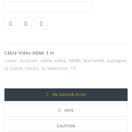
Câble Vidéo HDMI 3 m
Louer, location,
cable vidéo, HDMI, Marseille, aubagne,
la ciotat, cassis, la valentine, 13
EN SAVOIR PLUS
AVIS
CAUTION