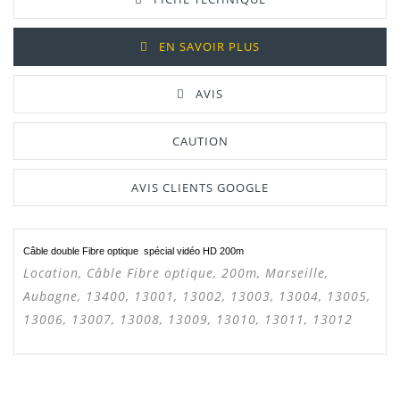
EN SAVOIR PLUS
AVIS
CAUTION
AVIS CLIENTS GOOGLE
Câble double Fibre optique spécial vidéo HD 200m
Manuel /
Télécharger Dans L'onglet
Notice
"Téléchargement"
Location, Câble Fibre optique, 200m, Marseille,
Aubagne, 13400, 13001, 13002, 13003, 13004, 13005,
13006, 13007, 13008, 13009, 13010, 13011, 13012
CLAUDE