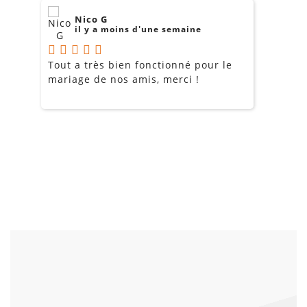
Nico G
il y a moins d'une semaine
Tout a très bien fonctionné pour le
J
mariage de nos amis, merci !
m
m
o
s
c
g
a
LOCATION ÉCRAN GÉANT LED
EXTÉRIEUR ROQUEVAIRE
AUBAGNE CASSIS LA CIOTAT
276
€
J'y vais