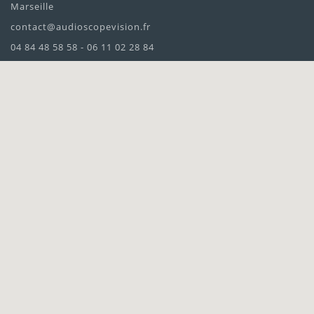
Marseille
contact@audioscopevision.fr
04 84 48 58 58 - 06 11 02 28 84