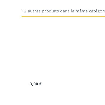
Manuel Shure SM57
Bon micro
12 autres produits dans la même catégor
Téléchargement
3,00 €