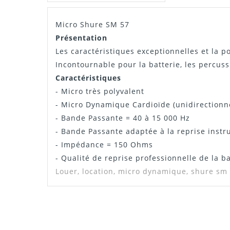
Micro Shure SM 57
Manuel / Notice
Présentation
Les caractéristiques exceptionnelles et la p
Incontournable pour la batterie, les percu
Caractéristiques
- Micro très polyvalent
- Micro Dynamique Cardioïde (unidirectionn
- Bande Passante = 40 à 15 000 Hz
- Bande Passante adaptée à la reprise instr
- Impédance = 150 Ohms
- Qualité de reprise professionnelle de la 
Louer, location,
micro
dynamique, shure sm
Notice Shure SM57
PIERRE
BIEN