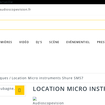
udioscopevision.fr
UMIÈRES
VIDÉO
DJ'S
SCÈNE
EVÉNEMENTIEL
PRES
iques
/
Location Micro instruments Shure SM57
LOCATION MICRO INST