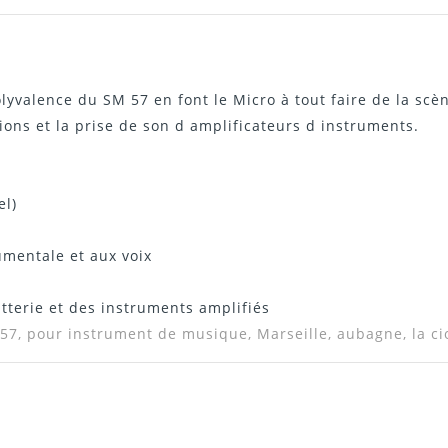
Télécharger Dans L'onglet "Télécharger"
olyvalence du SM 57 en font le Micro à tout faire de la sc
ssions et la prise de son d amplificateurs d instruments
el)
umentale et aux voix
batterie et des instruments amplifiés
 57,
pour instrument de musique, Marseille, aubagne, la ciot