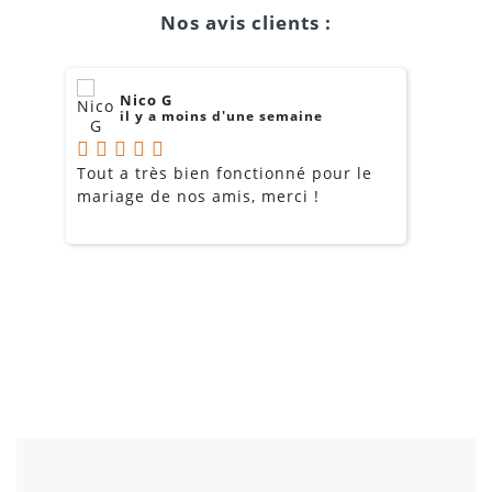
Nos avis clients :
Nico G
il y a moins d'une semaine
Tout a très bien fonctionné pour le
J
mariage de nos amis, merci !
m
m
o
s
c
g
a
LOCATION ÉCRAN GÉANT LED
EXTÉRIEUR ROQUEVAIRE