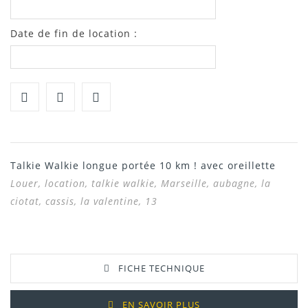
Date de fin de location :
Talkie Walkie longue portée 10 km ! avec oreillette
Louer, location,
talkie walkie,
Marseille, aubagne, la
ciotat, cassis, la valentine, 13
FICHE TECHNIQUE
EN SAVOIR PLUS