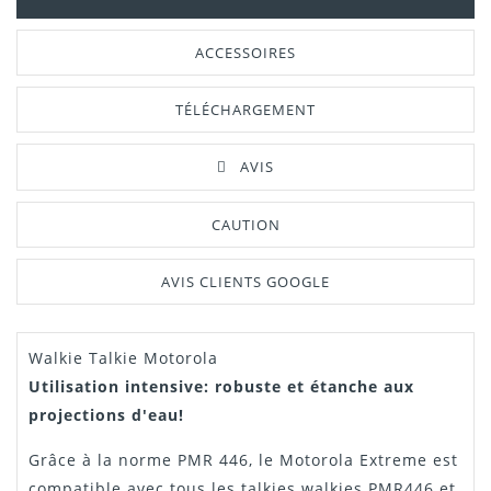
ACCESSOIRES
TÉLÉCHARGEMENT
AVIS
CAUTION
AVIS CLIENTS GOOGLE
Walkie Talkie Motorola
Manuel /
Télécharger Dans L'onglet
Notice
"Téléchargement"
Utilisation intensive
: robuste et étanche aux
projections d'eau!
Grâce à la norme PMR 446, le Motorola Extreme est
compatible avec tous les talkies walkies PMR446 et