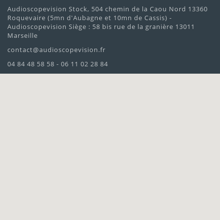
Audioscopevision Stock, 504 chemin de la Caou Nord 13360
Roquevaire (5mn d'Aubagne et 10mn de Cassis) -
Audioscopevision Siège : 58 bis rue de la granière 13011
Marseille
contact@audioscopevision.fr
04 84 48 58 58 - 06 11 02 28 84