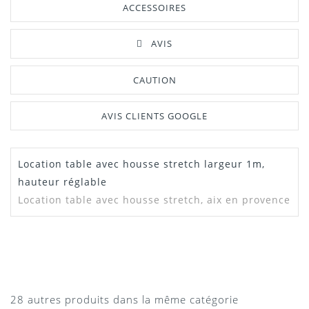
ACCESSOIRES
AVIS
CAUTION
AVIS CLIENTS GOOGLE
Location table avec housse stretch largeur 1m,
Manuel /
Télécharger Dans L'onglet
Notice
"Téléchargement"
hauteur réglable
Location table avec housse stretch, aix en provence
MARTIN
NICKEL
Nickel
28 autres produits dans la même catégorie
10/08/2020