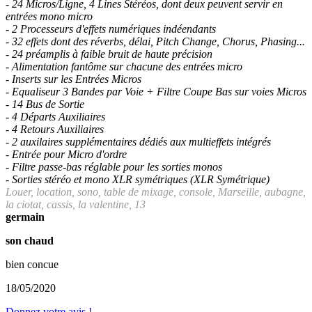
- 24 Micros/Ligne, 4 Lines Stéréos, dont deux peuvent servir en
entrées mono micro
- 2 Processeurs d'effets numériques indéendants
- 32 effets dont des réverbs, délai, Pitch Change, Chorus, Phasing...
- 24 préamplis à faible bruit de haute précision
- Alimentation fantôme sur chacune des entrées micro
- Inserts sur les Entrées Micros
- Equaliseur 3 Bandes par Voie + Filtre Coupe Bas sur voies Micros
- 14 Bus de Sortie
- 4 Départs Auxiliaires
- 4 Retours Auxiliaires
- 2 auxilaires supplémentaires dédiés aux multieffets intégrés
- Entrée pour Micro d'ordre
- Filtre passe-bas réglable pour les sorties monos
- Sorties stéréo et mono XLR symétriques (XLR Symétrique)
Louer, location,
sono, table de mixage, console,
Marseille, aubagne,
la ciotat, cassis, la valentine, 13
germain
son chaud
bien concue
18/05/2020
Donnez votre avis !