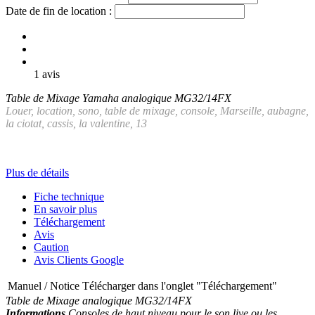
Date de fin de location :
1 avis
Table de Mixage Yamaha analogique MG32/14FX
Louer, location,
sono, table de mixage, console,
Marseille, aubagne,
la ciotat, cassis, la valentine, 13
Plus de détails
Fiche technique
En savoir plus
Téléchargement
Avis
Caution
Avis Clients Google
Manuel / Notice
Télécharger dans l'onglet "Téléchargement"
Table de Mixage analogique MG32/14FX
Informations
Consoles de haut niveau pour le son live ou les