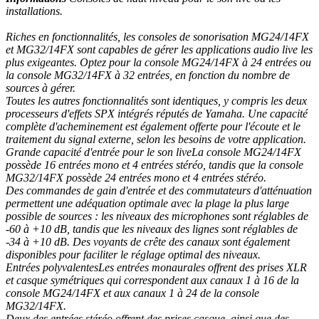
installations.
Riches en fonctionnalités, les consoles de sonorisation MG24/14FX
et MG32/14FX sont capables de gérer les applications audio live les
plus exigeantes. Optez pour la console MG24/14FX à 24 entrées ou
la console MG32/14FX à 32 entrées, en fonction du nombre de
sources à gérer.
Toutes les autres fonctionnalités sont identiques, y compris les deux
processeurs d'effets SPX intégrés réputés de Yamaha. Une capacité
complète d'acheminement est également offerte pour l'écoute et le
traitement du signal externe, selon les besoins de votre application.
Grande capacité d'entrée pour le son liveLa console MG24/14FX
possède 16 entrées mono et 4 entrées stéréo, tandis que la console
MG32/14FX possède 24 entrées mono et 4 entrées stéréo.
Des commandes de gain d'entrée et des commutateurs d'atténuation
permettent une adéquation optimale avec la plage la plus large
possible de sources : les niveaux des microphones sont réglables de
-60 à +10 dB, tandis que les niveaux des lignes sont réglables de
-34 à +10 dB. Des voyants de crête des canaux sont également
disponibles pour faciliter le réglage optimal des niveaux.
Entrées polyvalentesLes entrées monaurales offrent des prises XLR
et casque symétriques qui correspondent aux canaux 1 à 16 de la
console MG24/14FX et aux canaux 1 à 24 de la console
MG32/14FX.
Deux des entrées stéréo offrent des prises casque, ainsi que des