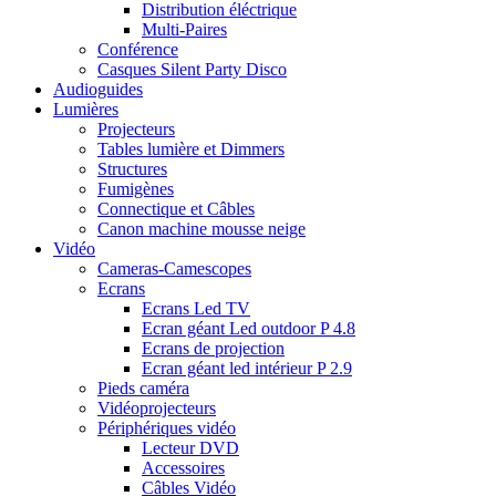
Distribution éléctrique
Multi-Paires
Conférence
Casques Silent Party Disco
Audioguides
Lumières
Projecteurs
Tables lumière et Dimmers
Structures
Fumigènes
Connectique et Câbles
Canon machine mousse neige
Vidéo
Cameras-Camescopes
Ecrans
Ecrans Led TV
Ecran géant Led outdoor P 4.8
Ecrans de projection
Ecran géant led intérieur P 2.9
Pieds caméra
Vidéoprojecteurs
Périphériques vidéo
Lecteur DVD
Accessoires
Câbles Vidéo