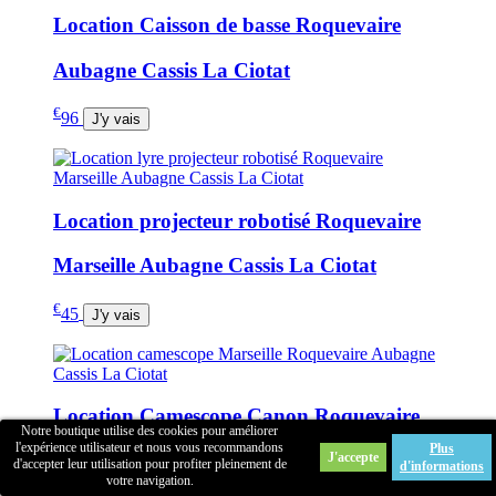
Location Caisson de basse Roquevaire
Aubagne Cassis La Ciotat
€
96
J'y vais
Location projecteur robotisé Roquevaire
Marseille Aubagne Cassis La Ciotat
€
45
J'y vais
Location Camescope Canon Roquevaire
Notre boutique utilise des cookies pour améliorer
l'expérience utilisateur et nous vous recommandons
Plus
Aubagne Cassis La Ciotat
J'accepte
d'accepter leur utilisation pour profiter pleinement de
d'informations
votre navigation.