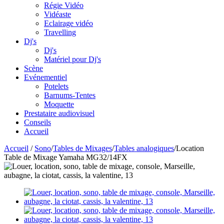
Régie Vidéo
Vidéaste
Eclairage vidéo
Travelling
Dj's
Dj's
Matériel pour Dj's
Scène
Evénementiel
Potelets
Barnums-Tentes
Moquette
Prestataire audiovisuel
Conseils
Accueil
Accueil
/
Sono
/
Tables de Mixages
/
Tables analogiques
/
Location
Table de Mixage Yamaha MG32/14FX