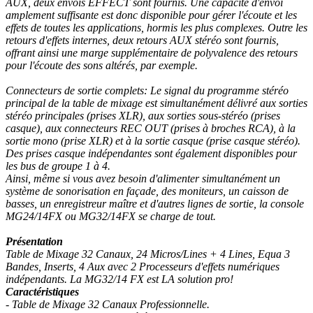
AUX, deux envois EFFECT sont fournis. Une capacité d'envoi
amplement suffisante est donc disponible pour gérer l'écoute et les
effets de toutes les applications, hormis les plus complexes. Outre les
retours d'effets internes, deux retours AUX stéréo sont fournis,
offrant ainsi une marge supplémentaire de polyvalence des retours
pour l'écoute des sons altérés, par exemple.
Connecteurs de sortie complets: Le signal du programme stéréo
principal de la table de mixage est simultanément délivré aux sorties
stéréo principales (prises XLR), aux sorties sous-stéréo (prises
casque), aux connecteurs REC OUT (prises à broches RCA), à la
sortie mono (prise XLR) et à la sortie casque (prise casque stéréo).
Des prises casque indépendantes sont également disponibles pour
les bus de groupe 1 à 4.
Ainsi, même si vous avez besoin d'alimenter simultanément un
système de sonorisation en façade, des moniteurs, un caisson de
basses, un enregistreur maître et d'autres lignes de sortie, la console
MG24/14FX ou MG32/14FX se charge de tout.
Présentation
Table de Mixage 32 Canaux, 24 Micros/Lines + 4 Lines, Equa 3
Bandes, Inserts, 4 Aux avec 2 Processeurs d'effets numériques
indépendants. La MG32/14 FX est LA solution pro!
Caractéristiques
- Table de Mixage 32 Canaux Professionnelle.