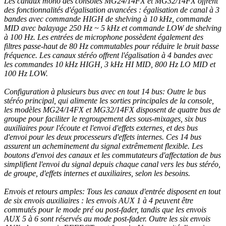
Les canaux mono des consoles MG24/14FX et MG32/14FX offrent
des fonctionnalités d'égalisation avancées : égalisation de canal à 3
bandes avec commande HIGH de shelving à 10 kHz, commande
MID avec balayage 250 Hz ~ 5 kHz et commande LOW de shelving
à 100 Hz. Les entrées de microphone possèdent également des
filtres passe-haut de 80 Hz commutables pour réduire le bruit basse
fréquence. Les canaux stéréo offrent l'égalisation à 4 bandes avec
les commandes 10 kHz HIGH, 3 kHz HI MID, 800 Hz LO MID et
100 Hz LOW.
Configuration à plusieurs bus avec en tout 14 bus: Outre le bus
stéréo principal, qui alimente les sorties principales de la console,
les modèles MG24/14FX et MG32/14FX disposent de quatre bus de
groupe pour faciliter le regroupement des sous-mixages, six bus
auxiliaires pour l'écoute et l'envoi d'effets externes, et des bus
d'envoi pour les deux processeurs d'effets internes. Ces 14 bus
assurent un acheminement du signal extrêmement flexible. Les
boutons d'envoi des canaux et les commutateurs d'affectation de bus
simplifient l'envoi du signal depuis chaque canal vers les bus stéréo,
de groupe, d'effets internes et auxiliaires, selon les besoins.
Envois et retours amples: Tous les canaux d'entrée disposent en tout
de six envois auxiliaires : les envois AUX 1 à 4 peuvent être
commutés pour le mode pré ou post-fader, tandis que les envois
AUX 5 à 6 sont réservés au mode post-fader. Outre les six envois