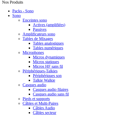
Nos Produits
Packs - Sono
Sono
Enceintes sono
Actives (amplifiées)
Passives
Amplificateurs sono
Tables de Mixages
Tables analogiques
Tables numériques
Microphones
Micros dynamiques
Micros statiques
Micros HF sans fil
Périphériques-Talkies
Périphériques son
Talkie Walkie
Casques audio
Casques audio filaires
Casques audio sans fil
Pieds et supports
Câbles et Multi-Paires
Câbles Audio
Câbles secteur