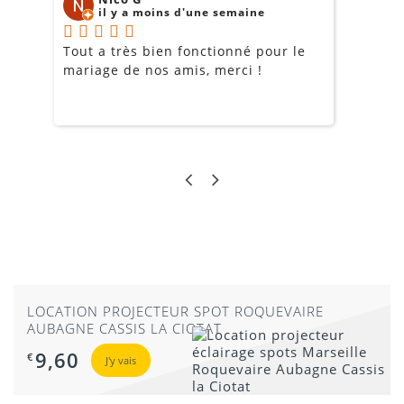
il y a moins d'une semaine
Tout a très bien fonctionné pour le
J
mariage de nos amis, merci !
m
m
o
s
c
g
a
LOCATION PROJECTEUR SPOT ROQUEVAIRE
AUBAGNE CASSIS LA CIOTAT
9,60
€
J'y vais