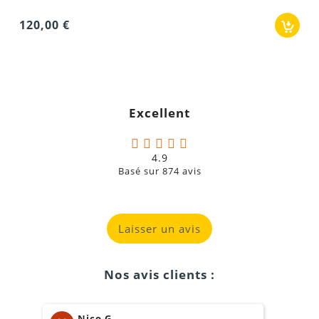
120,00 €
3
Excellent
4.9
Basé sur
874
avis
Laisser un avis
Nos avis clients :
Nico G