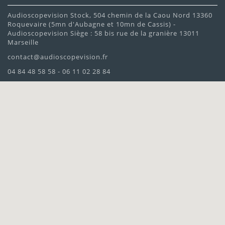
Audioscopevision Stock, 504 chemin de la Caou Nord 13360
Roquevaire (5mn d'Aubagne et 10mn de Cassis) -
Audioscopevision Siège : 58 bis rue de la granière 13011
Marseille
contact@audioscopevision.fr
04 84 48 58 58 - 06 11 02 28 84