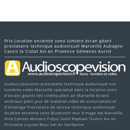
Prix Location enceinte sono lumière écran géant
prestataire technique audiovisuel Marseille Aubagne
Cassis la Ciotat Aix en Provence Gémenos Auriol
Audioscopevision prestataire technique audiovisuel son
lumières vidéo Marseille spécialisé dans la location sono
d'écrans géants led cinéma plein air Marseille écrans
extérieur plein jour de matériel vidéo de sonorisation et
d'éclairage Prestataire de service technique audiovisuel
location enceinte sono Bluetooth mur d'mage led Marseille
Nice Cannes Monaco Fréjus Saint Raphael Toulon Aix en
Provence Luynes Bouc bel Air Gardanne