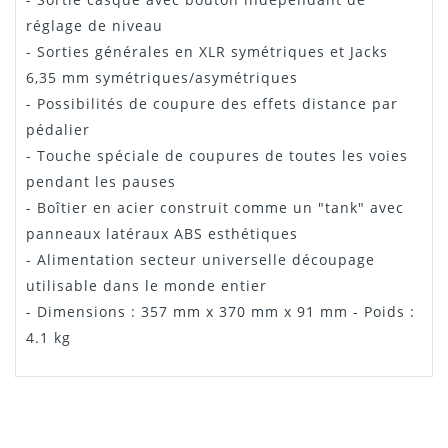
réglage de niveau
- Sorties générales en XLR symétriques et Jacks
6,35 mm symétriques/asymétriques
- Possibilités de coupure des effets distance par
pédalier
- Touche spéciale de coupures de toutes les voies
pendant les pauses
- Boîtier en acier construit comme un "tank" avec
panneaux latéraux ABS esthétiques
- Alimentation secteur universelle découpage
utilisable dans le monde entier
- Dimensions : 357 mm x 370 mm x 91 mm - Poids :
4.1 kg
Manuel ProFX 12 Mackie
GÉRARD
VOUS NE POUVEZ PAS VOUS TROMPER