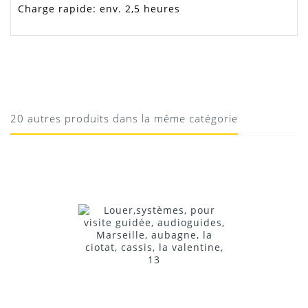
Charge rapide: env. 2,5 heures
KEVIN
QUALITÉ
Sans problème
20 autres produits dans la même catégorie
19/05/2020
Donnez votre avis !
Location Emetteur Sennheiser SKM 2020
pour...