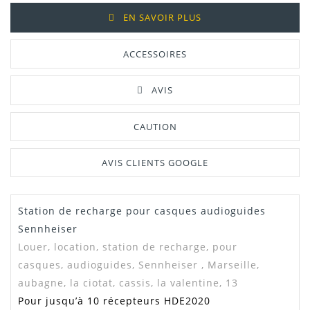
EN SAVOIR PLUS
ACCESSOIRES
AVIS
CAUTION
AVIS CLIENTS GOOGLE
Station de recharge pour casques audioguides
Sennheiser
Louer, location, station de recharge, pour
casques, audioguides, Sennheiser , Marseille,
aubagne, la ciotat, cassis, la valentine, 13
Pour jusqu’à 10 récepteurs HDE2020