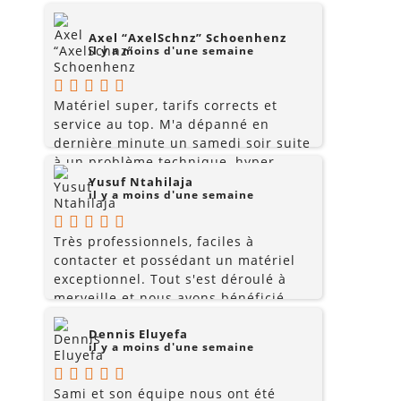
Axel “AxelSchnz” Schoenhenz
il y a moins d'une semaine
Matériel super, tarifs corrects et
service au top. M'a dépanné en
dernière minute un samedi soir suite
à un problème technique, hyper
réactifs... l'impression d'être traité
Yusuf Ntahilaja
il y a moins d'une semaine
comme un professionnel de
l'audiovisuel même en étant un
simple particulier qui vient pour la
Très professionnels, faciles à
première fois. Mes invités se
contacter et possédant un matériel
souviendront longtemps de cette teuf
exceptionnel. Tout s'est déroulé à
et je n'hésiterai pas à revenir pour la
merveille et nous avons bénéficié
prochaine. Merci!
d'un des meilleurs systèmes de
Dennis Eluyefa
sonorisation du cours Julien pour la
il y a moins d'une semaine
fête de la musique.Hautement
recommandés.
Sami et son équipe nous ont été