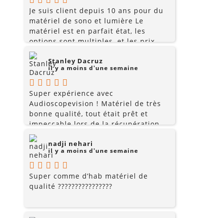
Je suis client depuis 10 ans pour du
matériel de sono et lumière Le
matériel est en parfait état, les
options sont multiples, et les prix
sont très raisonnables. Rajoutez les
Stanley Dacruz
conseils du pro , le service et la
il y a moins d'une semaine
gentillesse... pourquoi allez chercher
ailleurs? Je recommande fortement !!!
Super expérience avec
Audioscopevision ! Matériel de très
bonne qualité, tout était prêt et
impeccable lors de la récupération.
Équipe accueillante, disponible et
nadji nehari
surtout très professionnelle. La
il y a moins d'une semaine
location s’est parfaitement déroulée
du début à la fin. Je recommande
sans hésiter et je repasserai par eux
Super comme d’hab matériel de
pour mes prochains événements !
qualité ????????????????