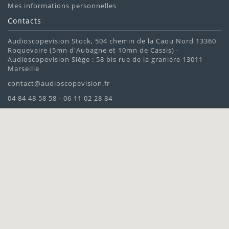
Mes informations personnelles
Contacts
Audioscopevision Stock, 504 chemin de la Caou Nord 13360
Roquevaire (5mn d'Aubagne et 10mn de Cassis) -
Audioscopevision Siège : 58 bis rue de la granière 13011
Marseille
contact@audioscopevision.fr
04 84 48 58 58 - 06 11 02 28 84