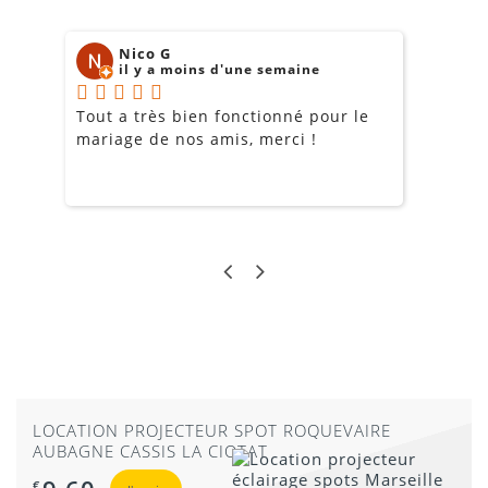
Nico G
il y a moins d'une semaine
Tout a très bien fonctionné pour le
J
mariage de nos amis, merci !
m
m
o
s
c
g
a
LOCATION PROJECTEUR SPOT ROQUEVAIRE
AUBAGNE CASSIS LA CIOTAT
€