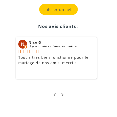
Laisser un avis
Nos avis clients :
Nico G
il y a moins d'une semaine
Tout a très bien fonctionné pour le
J
mariage de nos amis, merci !
m
m
o
s
c
g
a