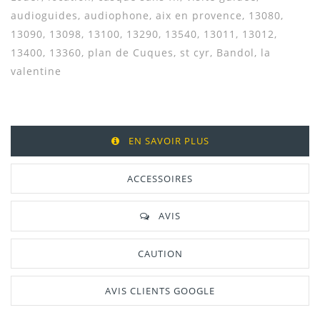
audioguides, audiophone, aix en provence, 13080,
13090, 13098, 13100, 13290, 13540, 13011, 13012,
13400, 13360, plan de Cuques, st cyr, Bandol, la
valentine
EN SAVOIR PLUS
ACCESSOIRES
AVIS
CAUTION
AVIS CLIENTS GOOGLE