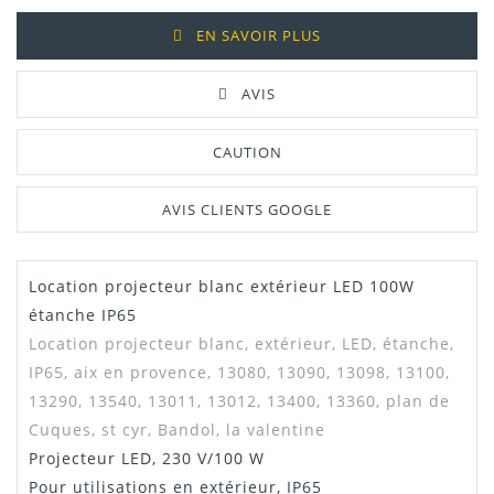
EN SAVOIR PLUS
AVIS
CAUTION
AVIS CLIENTS GOOGLE
Location projecteur blanc extérieur LED 100W
étanche IP65
Location projecteur blanc, extérieur, LED, étanche,
IP65, aix en provence, 13080, 13090, 13098, 13100,
13290, 13540, 13011, 13012, 13400, 13360, plan de
Cuques, st cyr, Bandol, la valentine
Projecteur LED, 230 V/100 W
Pour utilisations en extérieur, IP65