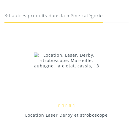
Éclaire super bien ! on dirait un projecteur
30 autres produits dans la même catégorie
classique de 500W
30/12/2017
Donnez votre avis !
Location Laser Derby et stroboscope