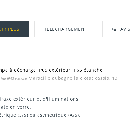
OIR PLUS
TÉLÉCHARGEMENT
AVIS
mpe à décharge IP65 extérieur IP65 étanche
Télécharger Dans L'onglet "Téléchargeme
Marseille aubagne la ciotat cassis, 13
rieur IP65 étanche
irage extérieur et d'illuminations.
ate en verre.
étrique (S/S) ou asymétrique (A/S).