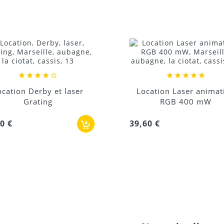
Donnez votre avis !
cation Laser animation
RGB 400 mW
Location Lyre beam 
60 €
96,00 €