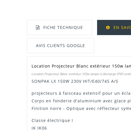
FICHE TECHNIQUE
EN SAV
AVIS CLIENTS GOOGLE
Location Projecteur Blanc extérieur 150w la
Manuel / Notice
Location Projecteur Blanc extérieur 150w lampe à décharge IP65 exté
SONPAK LX 150W 230V HIT/E40/745 A/S
projecteurs à faisceau extensif pour un écla
Corps en fonderie d'aluminium avec glace pl
Finition noire - Optique avec réflecteur sym
Classe électrique I
IK IK06