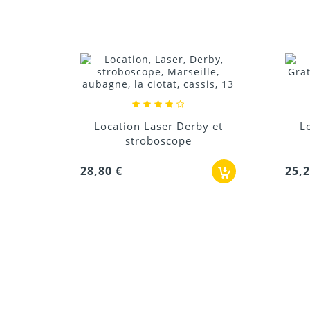
y et
Location Derby et laser
Lo
Grating
25,20 €
39,