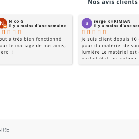
Nos avis clients 
Nico G
serge KHRIMIAN
il y a moins d'une semaine
il y a moins d'une s
out a très bien fonctionné
Je suis client depuis 10
our le mariage de nos amis,
pour du matériel de son
erci !
lumière Le matériel est
parfait état, les options
multiples, et les prix so
raisonnables. Rajoutez 
conseils du pro , le serv
la gentillesse... pourquo
chercher ailleurs? Je
recommande fortement !
AIRE