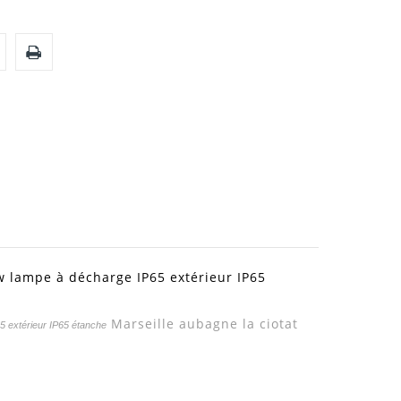
w lampe à décharge IP65 extérieur IP65
Marseille aubagne la ciotat
5 extérieur IP65 étanche