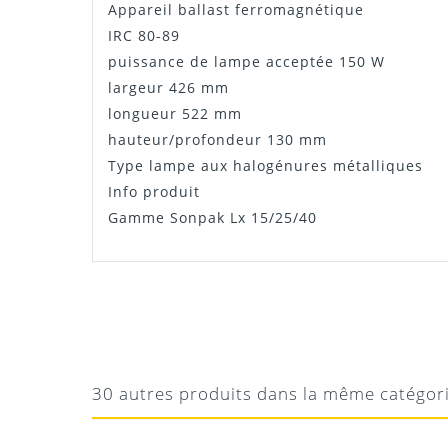
Appareil ballast ferromagnétique
IRC 80-89
puissance de lampe acceptée 150 W
largeur 426 mm
longueur 522 mm
hauteur/profondeur 130 mm
Type lampe aux halogénures métalliques
Info produit
Gamme Sonpak Lx 15/25/40
Manuel Sonpack LX
ROMAIN
PUISSANCE AU RENDES-VOUS
Téléchargement
superbe projecteur blanc nous ont avons lo
30 autres produits dans la même catégor
extérieur de 200m2