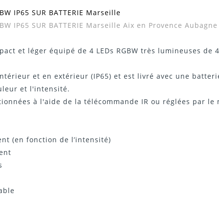
BW IP65 SUR BATTERIE Marseille
Télécharger Dans L'onglet "Téléchargeme
W IP65 SUR BATTERIE Marseille Aix en Provence Aubagne G
pact et léger équipé de 4 LEDs RGBW très lumineuses de 4 
térieur et en extérieur (IP65) et est livré avec une batter
eur et l'intensité.
ionnées à l'aide de la télécommande IR ou réglées par le
t (en fonction de l’intensité)
ent
s
able