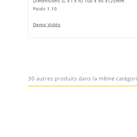
Dimensions (L x l x h) 100 x 90 x125mm
Poids 1.10
Demo Vidéo
LAURE
SUPER AUTONOMIE
Jolies couleurs pratique simple et efficace
30 autres produits dans la même catégor