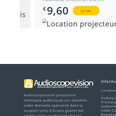
9,60
€
J'y vais
Inform
Livraiso
Audioscopevision prestataire
Audiosc
technique audiovisuel son lumières
Prestata
vidéo Marseille spécialisé dans la
audiovis
vidéo Ca
location sono d'écrans géants led
Roquevai
cinéma plein air Marseille écrans