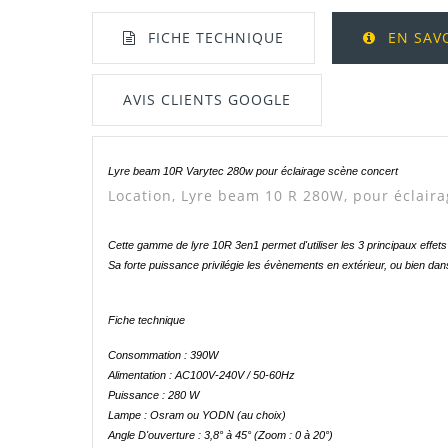
FICHE TECHNIQUE
EN SAV
AVIS CLIENTS GOOGLE
Lyre beam 10R Varytec 280w pour éclairage scène concert
Manuel / Notice
Location, Lyre beam 10 R 280W, pour éclairag
Cette gamme de lyre 10R 3en1 permet d'utiliser les 3 principaux effe
Sa forte puissance privilégie les évènements en extérieur, ou bien dan
Fiche technique
Consommation : 390W
Alimentation : AC100V-240V / 50-60Hz
Puissance : 280 W
Lampe : Osram ou YODN (au choix)
Angle D'ouverture : 3,8° à 45° (Zoom : 0 à 20°)