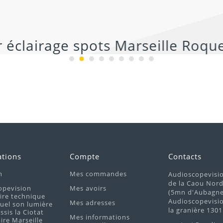
ations
Compte
Contacts
n
Mes commandes
Audioscopevisi
de la Caou Nor
opevision
Mes avoirs
(5mn d'Aubagne 
ire technique
Audioscopevisio
Mes adresses
uel son lumière
la granière 1301
ssis la Ciotat
Mes informations
re Marseille