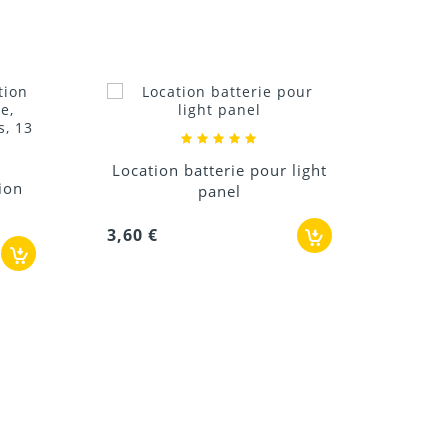
n batterie pour light
panel
Location barre led sur
batterie 6x15W HF...
36,00 €