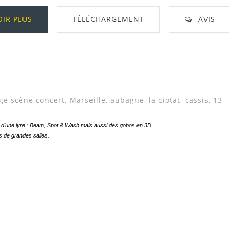
OIR PLUS
TÉLÉCHARGEMENT
AVIS
Télécharger Dans L'onglet "Téléchargeme
e scène concert, Marseille, aubagne, la ciotat, cassis, 13
ts d'une lyre : Beam, Spot & Wash mais aussi des gobos en 3D.
s de grandes salles.