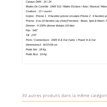
Canaux DMX : 16 / 24
Modes De Contrôle : DMX 512 / Maitre Esclave / Auto / Musical / Manu
Couleurs : 13 + ouvert
Gobos : Prisme 1 : 8 facettes prisme circulaire Prisme 2 : 6 facettes pr
Prisme : 8 ou 16 facettes (au choix)Fonctions : Beam, Spot & Wash / F
Dimmer : 0-100% dimmer linéaire (16 bits)
Pan : 540°
Tilt : 270°
Ports / Connecteurs : DMX In & Out 3 pins + Power In & Out
Dimensions3 : 9x37x59 cm
Poids Net : 18 Kg
Poids Brut : 19 Kg
Manuel beam R2 Varytec
KARL MASER
EXPLOSIF !
Téléchargement
Faisceau lumineux super puissant ! et gobos
30 autres produits dans la même catégor