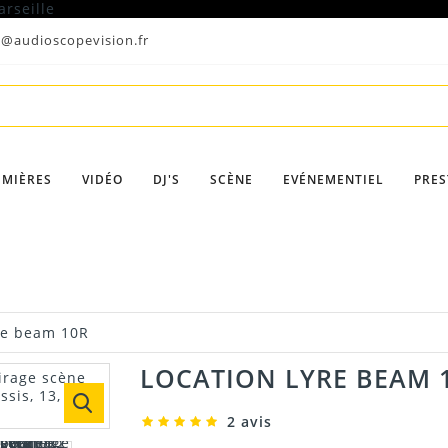
t@audioscopevision.fr
UMIÈRES
VIDÉO
DJ'S
SCÈNE
EVÉNEMENTIEL
PRES
re beam 10R
LOCATION LYRE BEAM 
2 avis