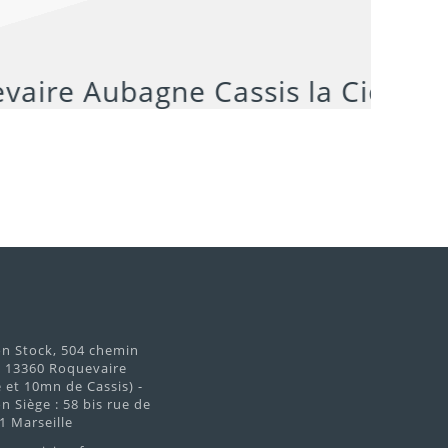
€
on Stock, 504 chemin
d 13360 Roquevaire
et 10mn de Cassis) -
n Siège : 58 bis rue de
1 Marseille