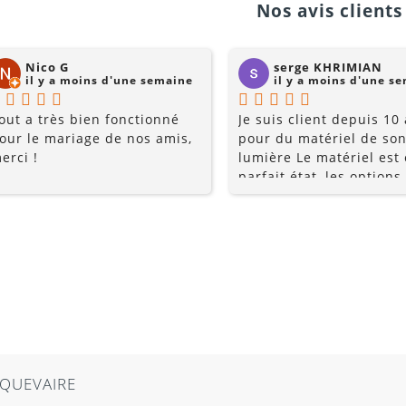
Nos avis clients 
Nico G
serge KHRIMIAN
il y a moins d'une semaine
il y a moins d'une s
out a très bien fonctionné
Je suis client depuis 10
our le mariage de nos amis,
pour du matériel de son
erci !
lumière Le matériel est
parfait état, les options
multiples, et les prix so
raisonnables. Rajoutez 
conseils du pro , le serv
la gentillesse... pourquo
chercher ailleurs? Je
recommande fortement !
AIRE