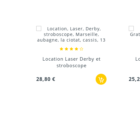
tion Laser Derby et
Location Derby et laser
stroboscope
Grating
€
25,20 €