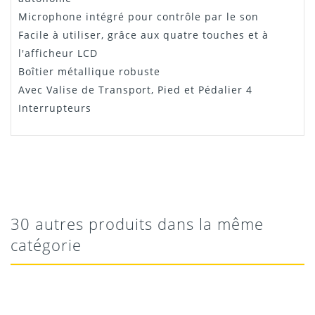
Microphone intégré pour contrôle par le son
Facile à utiliser, grâce aux quatre touches et à
l'afficheur LCD
Boîtier métallique robuste
Avec Valise de Transport, Pied et Pédalier 4
Interrupteurs
Pierre
Manuel
Bonne qualité
Matériel robuste et bien conçu
Téléchargement
30 autres produits dans la même
03/12/2024
catégorie
Donnez votre avis !